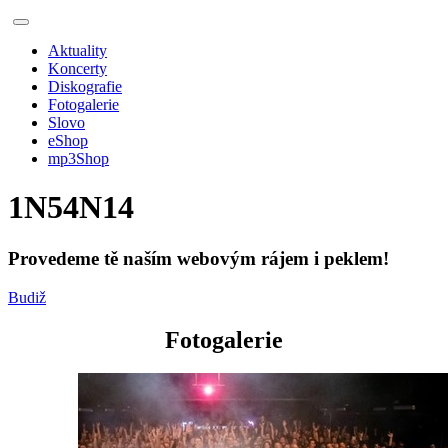
Aktuality
Koncerty
Diskografie
Fotogalerie
Slovo
eShop
mp3Shop
1N54N14
Provedeme tě naším webovým rájem i peklem!
Budiž
Fotogalerie